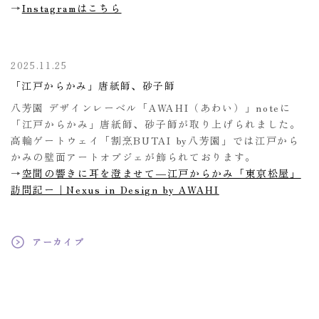
→
Instagramはこちら
2025.11.25
「江戸からかみ」唐紙師、砂子師
八芳園 デザインレーベル「AWAHI（あわい）」noteに
「江戸からかみ」唐紙師、砂子師が取り上げられました。
高輪ゲートウェイ「割烹BUTAI by八芳園」では江戸から
かみの壁面アートオブジェが飾られております。
→
空間の響きに耳を澄ませて―江戸からかみ「東京松屋」
訪問記ー｜Nexus in Design by AWAHI
アーカイブ