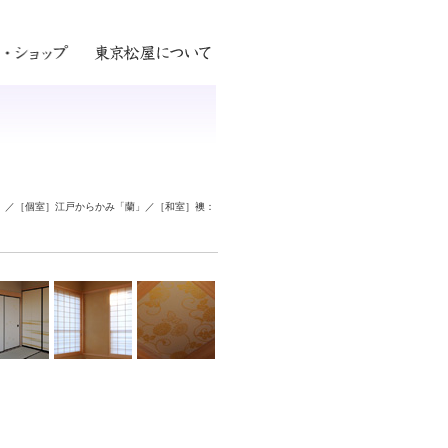
花」／［個室］江戸からかみ「蘭」／［和室］襖：