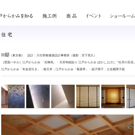
H邸
（東京都） 設計：川元明春建築設計事務所（撮影：宮下晃久）
［壁面パネル］江戸からかみ 「光琳蔦」・天井和紙貼り 江戸からかみ ぼかし上げに「牡丹の百
江戸からかみ「本金泥引き」・格天井：江戸からかみ「菊唐草」・組子障子：土佐楮障子紙