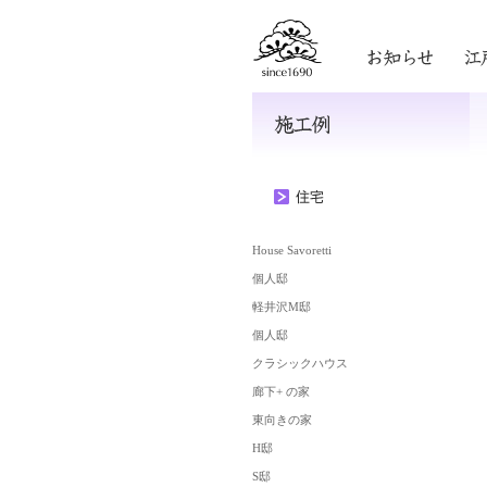
House Savoretti
個人邸
軽井沢M邸
個人邸
クラシックハウス
廊下+ の家
東向きの家
H邸
S邸