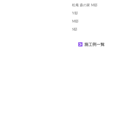
松庵 森の家 M邸
Y邸
M邸
S邸