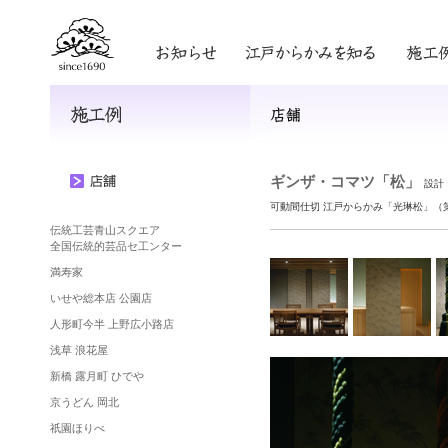
ギンザ・コマツ「松」
設計
可動間仕切 江戸からかみ「光琳松」（
伝統工芸青山スクエア
全国
伝統的芸品セ工ンター
満寿家
いせや総本店 公園店
人形町今半 上野広小路店
浅草 浪花屋
新橋 露月町 ひでや
京うどん 岡北
祇園ほりべ