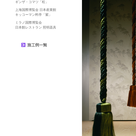
ギンザ・コマツ「松」
上海国際博覧会 日本産業館
キッコーマン料亭「紫」
ミラノ国際博覧会
日本館レストラン 照明器具